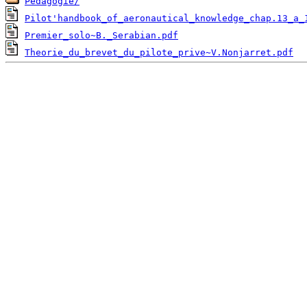
Pedagogie/
Pilot'handbook_of_aeronautical_knowledge_chap.13_a_
Premier_solo~B._Serabian.pdf
Theorie_du_brevet_du_pilote_prive~V.Nonjarret.pdf