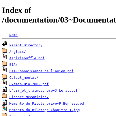
Index of
/documentation/03~Documenta
Name
Parent Directory
Anglais/
Aspirisouffle.pdf
BIA/
BIA~Connaissance_de_l'avion.pdf
Calcul_mental/
Examen-Bia-2002.pdf
L'air_et_l'atmosphere~J.Lerat.pdf
Licence_Mecanicien/
Memento_du_Pilote_prive~P.Bonneau.pdf
Memento_du_pilotage~Chapitre-1.jpg